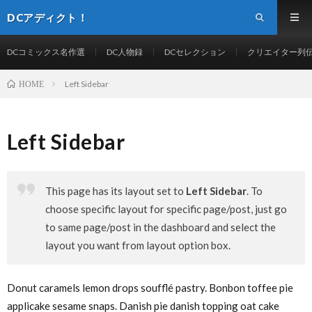
DCアディクト！
DCコミックス名作選
DC人物録
DCセレクション
クリエイター列
Left Sidebar
HOME
Left Sidebar
This page has its layout set to
Left Sidebar
. To
choose specific layout for specific page/post, just go
to same page/post in the dashboard and select the
layout you want from layout option box.
Donut caramels lemon drops soufflé pastry. Bonbon toffee pie
applicake sesame snaps. Danish pie danish topping oat cake